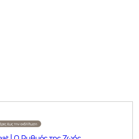
έρες έως την εκδήλωση
eat | Ο Ρυθμός της Ζωής