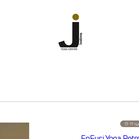
77 ημ
EnFysi Yoga Retr